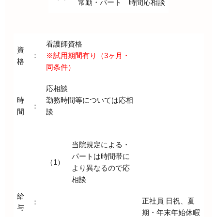
常勤・パート 時間応相談
看護師資格
資
：
※試用期間有り（3ヶ月・
格
同条件）
応相談
時
勤務時間等については応相
：
間
談
当院規定による・
パートは時間帯に
（1）
より異なるので応
相談
給
正社員 日祝、夏
：
与
期・年末年始休暇